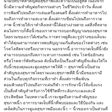
นิ้วมีบทบาทสำคัญต่อสุขภาพและความเป็นอยู่ที่ดี เนื่องจาก
นิ้วมีความสำคัญต่อกิจกรรมต่างๆ ในชีวิตประจำวัน ตั้งแต่
การพิมพ์ไปจนถึงการเล่นเครื่องดนตรี ตั้งแต่การทำอาหารไป
จนถึงการทำความสะอาด ตั้งแต่การเขียนไปจนถึงการวาด
ภาพ นิ้วช่วยให้เราทำสิ่งเหล่านี้ได้อย่างง่ายดาย แต่สิ่งที่หลาย
คนไม่ทราบก็คือนิ้วของเราสามารถบอกสัญญาณของสุขภาพ
โดยรวมของเราได้เช่นกัน การตรวจดูสีและรูปร่างของเล็บจะ
ทำให้คุณสามารถตรวจพบสัญญาณเริ่มต้นของโรคต่างๆ เช่น
โรคโลหิตจางหรือเบาหวาน นอกจากนี้ อาการบาดเจ็บที่นิ้วยัง
สามารถบ่งบอกถึงสภาวะทางการแพทย์ เช่น โรคข้ออักเสบ
หรือโรคคาร์พัลทันเนล ดังนั้นจึงเป็นเรื่องสำคัญที่จะต้องใส่ใจ
กับนิ้วของคุณและดูแลสุขภาพให้ดี — สุขภาพนิ้วเป็นส่วน
สำคัญของสุขภาพโดยรวมและสุขภาพที่ดี นิ้วมือของเรามี
ส่วนในเกือบทุกกิจกรรมที่เราทำ ตั้งแต่การพิมพ์บน
คอมพิวเตอร์ไปจนถึงการเล่นกีฬา การรักษานิ้วให้แข็งแรง
เป็นสิ่งสำคัญสำหรับการใช้ชีวิตที่กระฉับกระเฉงและมี
ประสิทธิผล ในบทความนี้ เราจะพูดถึงความสำคัญของ
สุขภาพนิ้ว อาการบาดเจ็บที่นิ้วที่พบบ่อยและวิธีป้องกัน และ
เคล็ดลับในการดูแลสุขภาพมือและนิ้ว — นิ้วของเราเป็นส่วนที่